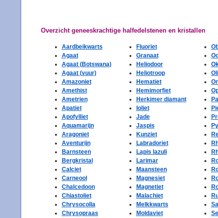
Overzicht geneeskrachtige halfedelstenen en kristallen
Aardbeikwarts
Fluoriet
Ob
Agaat
Granaat
Oc
Agaat (Botswana)
Heliodoor
Ok
Agaat (vuur)
Heliotroop
Ol
Amazoniet
Hematiet
O
Amethist
Hemimorfiet
Op
Ametrien
Herkimer diamant
Pa
Apatiet
Ioliet
Pi
Apofylliet
Jade
Pr
Aquamarijn
Jaspis
Py
Aragoniet
Kunziet
Re
Aventurijn
Labradoriet
Rh
Barnsteen
Lapis lazuli
Rh
Bergkristal
Larimar
Ro
Calciet
Maansteen
Ro
Carneool
Magnesiet
Ro
Chalcedoon
Magnetiet
Ro
Chiastoliet
Malachiet
Ru
Chrysocolla
Melkkwarts
Sa
Chrysopraas
Moldaviet
Se