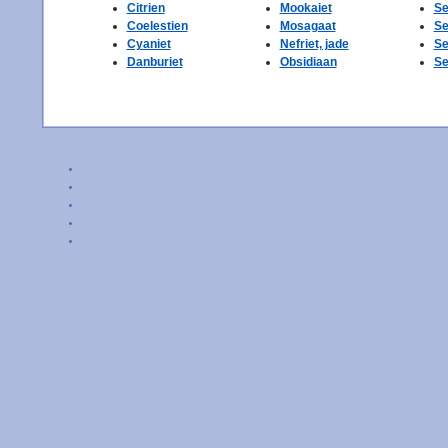
Citrien
Mookaiet
Se
Coelestien
Mosagaat
Se
Cyaniet
Nefriet, jade
Se
Danburiet
Obsidiaan
Se