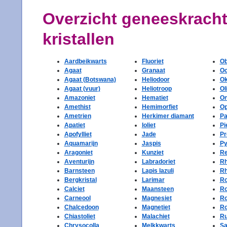
Overzicht geneeskracht
kristallen
Aardbeikwarts
Fluoriet
Ob
Agaat
Granaat
Oc
Agaat (Botswana)
Heliodoor
Ok
Agaat (vuur)
Heliotroop
Ol
Amazoniet
Hematiet
O
Amethist
Hemimorfiet
Op
Ametrien
Herkimer diamant
Pa
Apatiet
Ioliet
Pi
Apofylliet
Jade
Pr
Aquamarijn
Jaspis
Py
Aragoniet
Kunziet
Re
Aventurijn
Labradoriet
Rh
Barnsteen
Lapis lazuli
Rh
Bergkristal
Larimar
Ro
Calciet
Maansteen
Ro
Carneool
Magnesiet
Ro
Chalcedoon
Magnetiet
Ro
Chiastoliet
Malachiet
Ru
Chrysocolla
Melkkwarts
Sa