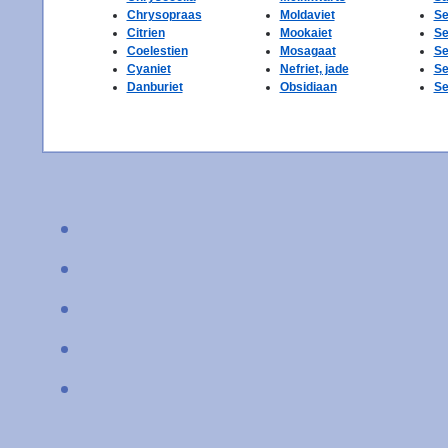
Chrysopraas
Moldaviet
Se
Citrien
Mookaiet
Se
Coelestien
Mosagaat
Se
Cyaniet
Nefriet, jade
Se
Danburiet
Obsidiaan
Se