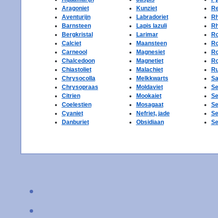
Aragoniet
Kunziet
Re
Aventurijn
Labradoriet
Rh
Barnsteen
Lapis lazuli
Rh
Bergkristal
Larimar
Ro
Calciet
Maansteen
Ro
Carneool
Magnesiet
Ro
Chalcedoon
Magnetiet
Ro
Chiastoliet
Malachiet
Ru
Chrysocolla
Melkkwarts
Sa
Chrysopraas
Moldaviet
Se
Citrien
Mookaiet
Se
Coelestien
Mosagaat
Se
Cyaniet
Nefriet, jade
Se
Danburiet
Obsidiaan
Se