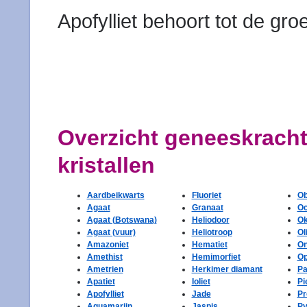
Apofylliet behoort tot de gro
Overzicht geneeskracht
kristallen
Aardbeikwarts
Fluoriet
Ob
Agaat
Granaat
Oc
Agaat (Botswana)
Heliodoor
Ok
Agaat (vuur)
Heliotroop
Ol
Amazoniet
Hematiet
O
Amethist
Hemimorfiet
Op
Ametrien
Herkimer diamant
Pa
Apatiet
Ioliet
Pi
Apofylliet
Jade
Pr
Aquamarijn
Jaspis
Py