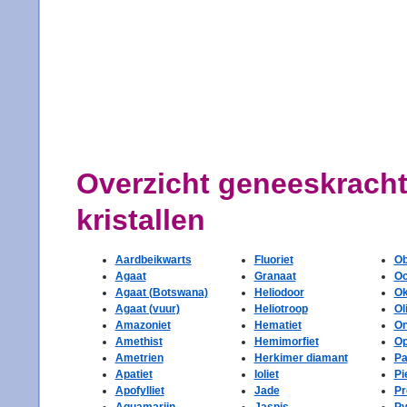
Overzicht geneeskracht
kristallen
Aardbeikwarts
Fluoriet
Ob
Agaat
Granaat
Oc
Agaat (Botswana)
Heliodoor
Ok
Agaat (vuur)
Heliotroop
Ol
Amazoniet
Hematiet
O
Amethist
Hemimorfiet
Op
Ametrien
Herkimer diamant
Pa
Apatiet
Ioliet
Pi
Apofylliet
Jade
Pr
Aquamarijn
Jaspis
Py