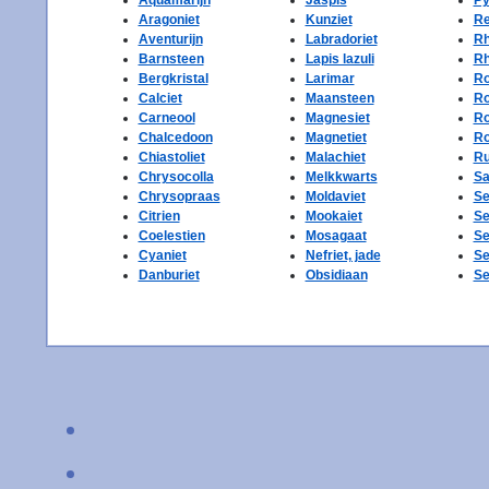
Aragoniet
Kunziet
Re
Aventurijn
Labradoriet
Rh
Barnsteen
Lapis lazuli
Rh
Bergkristal
Larimar
Ro
Calciet
Maansteen
Ro
Carneool
Magnesiet
Ro
Chalcedoon
Magnetiet
Ro
Chiastoliet
Malachiet
Ru
Chrysocolla
Melkkwarts
Sa
Chrysopraas
Moldaviet
Se
Citrien
Mookaiet
Se
Coelestien
Mosagaat
Se
Cyaniet
Nefriet, jade
Se
Danburiet
Obsidiaan
Se