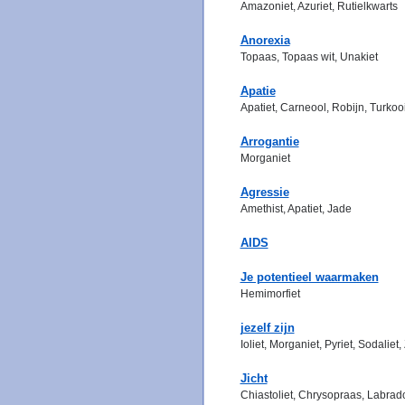
Amazoniet, Azuriet, Rutielkwarts
Anorexia
Topaas, Topaas wit, Unakiet
Apatie
Apatiet, Carneool, Robijn, Turkoo
Arrogantie
Morganiet
Agressie
Amethist, Apatiet, Jade
AIDS
Je potentieel waarmaken
Hemimorfiet
jezelf zijn
Ioliet, Morganiet, Pyriet, Sodaliet, 
Jicht
Chiastoliet, Chrysopraas, Labrado