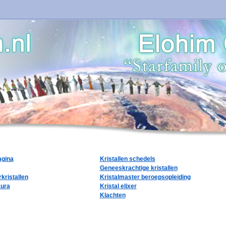
agina
Kristallen schedels
Geneeskrachtige kristallen
kristallen
Kristalmaster beroepsopleiding
aura
Kristal elixer
Klachten