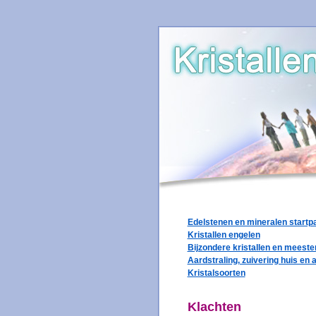
Edelstenen en mineralen startp
Kristallen engelen
Bijzondere kristallen en meester
Aardstraling, zuivering huis en 
Kristalsoorten
Klachten