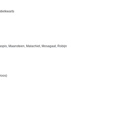
tielkwarts
aspis, Maansteen, Malachiet, Mosagaat, Robijn
roos)