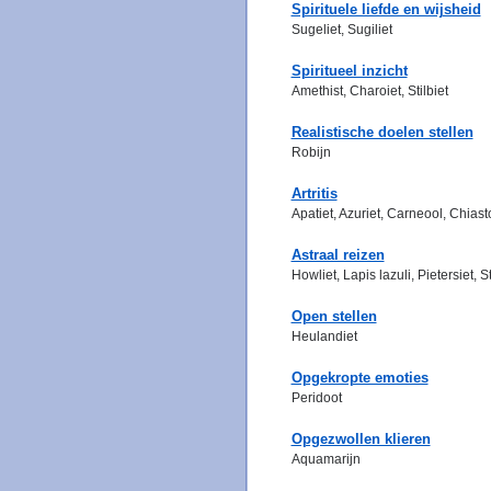
Spirituele liefde en wijsheid
Sugeliet, Sugiliet
Spiritueel inzicht
Amethist, Charoiet, Stilbiet
Realistische doelen stellen
Robijn
Artritis
Apatiet, Azuriet, Carneool, Chiasto
Astraal reizen
Howliet, Lapis lazuli, Pietersiet, St
Open stellen
Heulandiet
Opgekropte emoties
Peridoot
Opgezwollen klieren
Aquamarijn