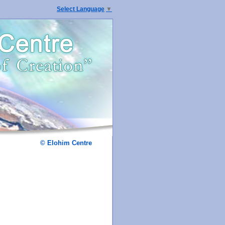
Select Language
▼
© Elohim Centre