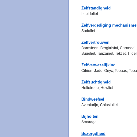
Zelfstandigheid
Lepidoliet
Zelfverdediging mechanisme
Sodaliet
Zelfvertrouwen
Barnsteen, Bergkristal, Carneool, 
Sugeliet, Tanzaniet, Tektiet, Tijg
Zelfverwezelijking
Citrien, Jade, Onyx, Topaas, Topa
Zelfzuchtigheid
Heliotroop, Howliet
Bindweefsel
Aventurijn, Chiastoliet
Bijholten
Smaragd
Bezorgdheid