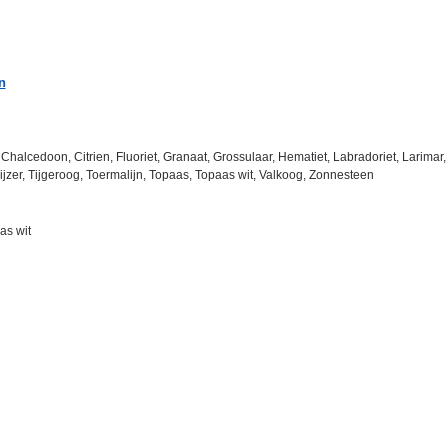
n
Chalcedoon, Citrien, Fluoriet, Granaat, Grossulaar, Hematiet, Labradoriet, Larimar, P
erijzer, Tijgeroog, Toermalijn, Topaas, Topaas wit, Valkoog, Zonnesteen
as wit