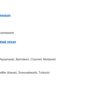
gnesium
Rozenkwarts
traal reizen
 Aquamarijn, Barnsteen, Charoiet, Moldaviet
 Saffier (blauw), Sneeuwkwarts, Turkoois