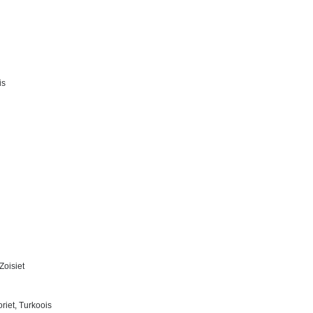
is
Zoisiet
riet, Turkoois