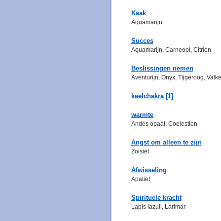
Kaak
Aquamarijn
Succes
Aquamarijn, Carneool, Citrien
Beslissingen nemen
Aventurijn, Onyx, Tijgeroog, Val
keelchakra [1]
warmte
Andes opaal, Coelestien
Angst om alleen te zijn
Zoisiet
Afwisseling
Apatiet
Spirituele kracht
Lapis lazuli, Larimar