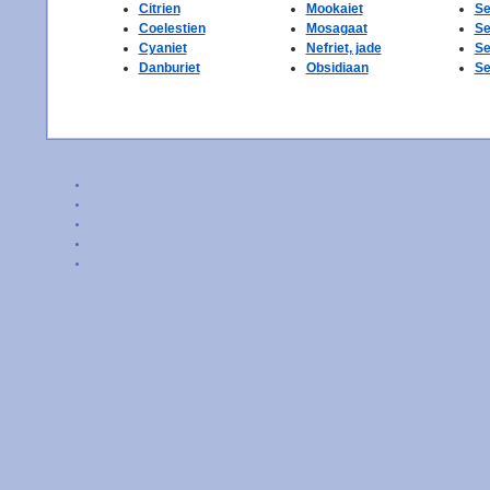
Citrien
Mookaiet
Se
Coelestien
Mosagaat
Se
Cyaniet
Nefriet, jade
Se
Danburiet
Obsidiaan
Se