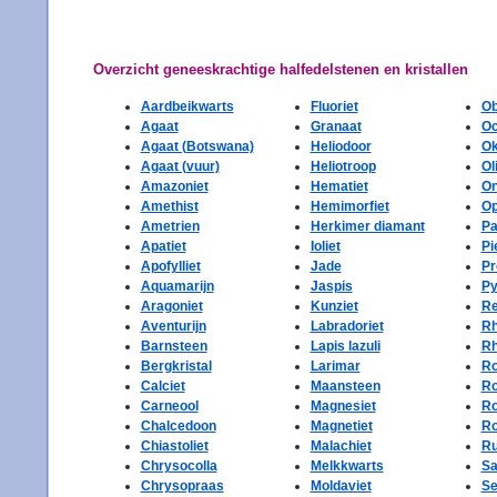
Overzicht geneeskrachtige halfedelstenen en kristallen
Aardbeikwarts
Fluoriet
Ob
Agaat
Granaat
Oc
Agaat (Botswana)
Heliodoor
Ok
Agaat (vuur)
Heliotroop
Ol
Amazoniet
Hematiet
O
Amethist
Hemimorfiet
Op
Ametrien
Herkimer diamant
Pa
Apatiet
Ioliet
Pi
Apofylliet
Jade
Pr
Aquamarijn
Jaspis
Py
Aragoniet
Kunziet
Re
Aventurijn
Labradoriet
Rh
Barnsteen
Lapis lazuli
Rh
Bergkristal
Larimar
Ro
Calciet
Maansteen
Ro
Carneool
Magnesiet
Ro
Chalcedoon
Magnetiet
Ro
Chiastoliet
Malachiet
Ru
Chrysocolla
Melkkwarts
Sa
Chrysopraas
Moldaviet
Se