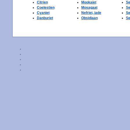
Citrien
Mookaiet
Se
Coelestien
Mosagaat
Se
Cyaniet
Nefriet, jade
Se
Danburiet
Obsidiaan
Se