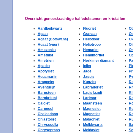
Overzicht geneeskrachtige halfedelstenen en kristallen
Aardbeikwarts
Fluoriet
Ob
Agaat
Granaat
Oc
Agaat (Botswana)
Heliodoor
Ok
Agaat (vuur)
Heliotroop
Ol
Amazoniet
Hematiet
O
Amethist
Hemimorfiet
Op
Ametrien
Herkimer diamant
Pa
Apatiet
Ioliet
Pi
Apofylliet
Jade
Pr
Aquamarijn
Jaspis
Py
Aragoniet
Kunziet
Re
Aventurijn
Labradoriet
Rh
Barnsteen
Lapis lazuli
Rh
Bergkristal
Larimar
Ro
Calciet
Maansteen
Ro
Carneool
Magnesiet
Ro
Chalcedoon
Magnetiet
Ro
Chiastoliet
Malachiet
Ru
Chrysocolla
Melkkwarts
Sa
Chrysopraas
Moldaviet
Se