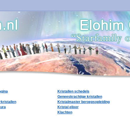
agina
Kristallen schedels
Geneeskrachtige kristallen
kristallen
Kristalmaster beroepsopleiding
aura
Kristal elixer
Klachten