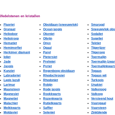
fedelstenen en kristallen
Fluoriet
Obsidiaan (sneeuwvlok)
Smaragd
Granaat
Ocean jaspis
Sneeuwvlok obs
Heliodoor
Okeniet
Sodaliet
Heliotroop
Olivijn
Sugeliet
Hematiet
Onyx
Tektiet
Hemimorfiet
Opaal
Tijgerijzer
Herkimer diamant
Parel
Tijgeroog
Ioliet
Pietersiet
Toermalijn
Jade
Prehniet
Toermalijn (zwar
Jaspis
Pyriet
Toermalijnkwart
Kunziet
Regenboog obsidiaan
Topaas
Labradoriet
Rhodochrosiet
Topaas wit
Lapis lazuli
Rhodoniet
Turkoois
Larimar
Robijn
Unakiet
Maansteen
Rode jaspis
Valkenoog
Magnesiet
Rookkwarts
Valkoog
Magnetiet
Rozenkwarts
Versteend hout
Malachiet
Rutielkwarts
Vuuropaal
Melkkwarts
Saffier
Vuursteen
Moldaviet
Seleniet
Zinkblende