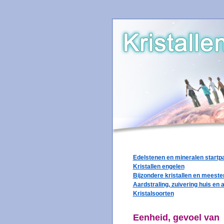
Edelstenen en mineralen startp
Kristallen engelen
Bijzondere kristallen en meester
Aardstraling, zuivering huis en 
Kristalsoorten
Eenheid, gevoel van