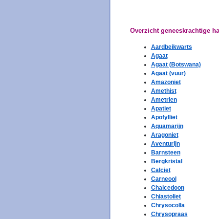
Overzicht geneeskrachtige hal
Aardbeikwarts
Agaat
Agaat (Botswana)
Agaat (vuur)
Amazoniet
Amethist
Ametrien
Apatiet
Apofylliet
Aquamarijn
Aragoniet
Aventurijn
Barnsteen
Bergkristal
Calciet
Carneool
Chalcedoon
Chiastoliet
Chrysocolla
Chrysopraas