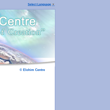
Select Language
▼
© Elohim Centre