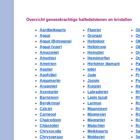
Overzicht geneeskrachtige halfedelstenen en kristallen
Aardbeikwarts
Fluoriet
Ob
Agaat
Granaat
Oc
Agaat (Botswana)
Heliodoor
Ok
Agaat (vuur)
Heliotroop
Ol
Amazoniet
Hematiet
O
Amethist
Hemimorfiet
Op
Ametrien
Herkimer diamant
Pa
Apatiet
Ioliet
Pi
Apofylliet
Jade
Pr
Aquamarijn
Jaspis
Py
Aragoniet
Kunziet
Re
Aventurijn
Labradoriet
Rh
Barnsteen
Lapis lazuli
Rh
Bergkristal
Larimar
Ro
Calciet
Maansteen
Ro
Carneool
Magnesiet
Ro
Chalcedoon
Magnetiet
Ro
Chiastoliet
Malachiet
Ru
Chrysocolla
Melkkwarts
Sa
Chrysopraas
Moldaviet
Se